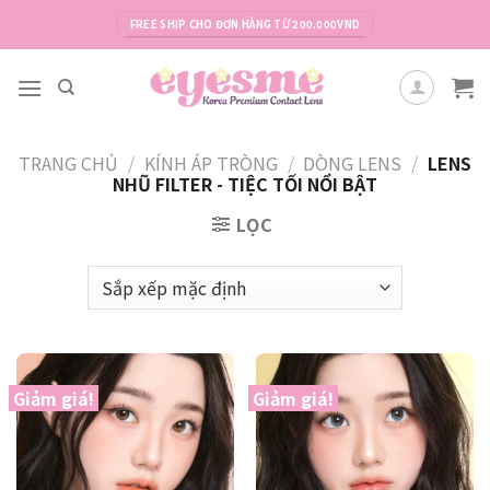
Skip
FREE SHIP CHO ĐƠN HÀNG TỪ 200.000VND
to
content
TRANG CHỦ
/
KÍNH ÁP TRÒNG
/
DÒNG LENS
/
LENS
NHŨ FILTER - TIỆC TỐI NỔI BẬT
LỌC
Giảm giá!
Giảm giá!