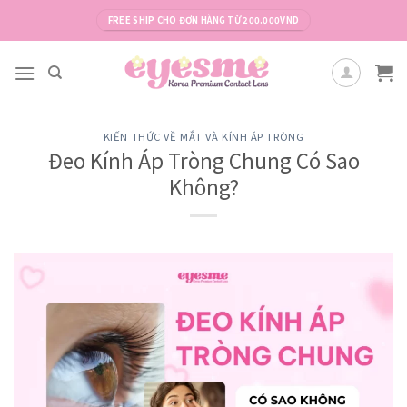
Skip
FREE SHIP CHO ĐƠN HÀNG TỪ 200.000VND
to
content
KIẾN THỨC VỀ MẮT VÀ KÍNH ÁP TRÒNG
Đeo Kính Áp Tròng Chung Có Sao
Không?