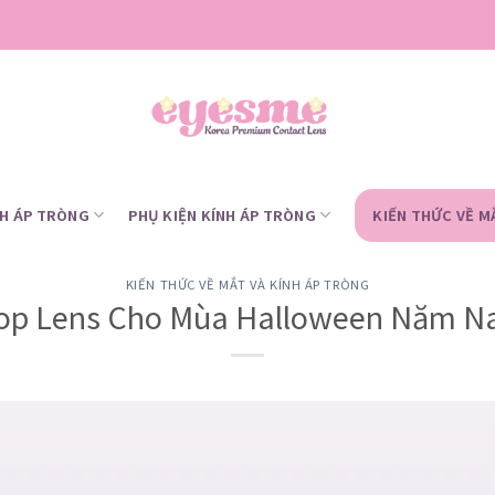
NH ÁP TRÒNG
PHỤ KIỆN KÍNH ÁP TRÒNG
KIẾN THỨC VỀ M
KIẾN THỨC VỀ MẮT VÀ KÍNH ÁP TRÒNG
op Lens Cho Mùa Halloween Năm N