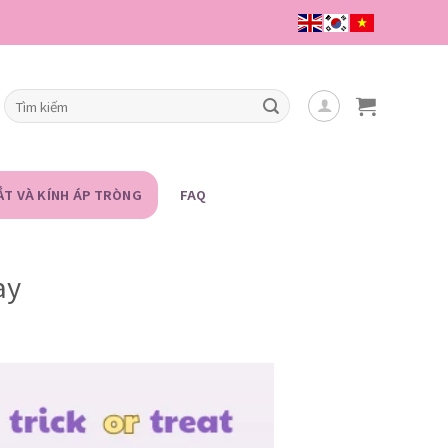
Tìm
kiếm:
ẮT VÀ KÍNH ÁP TRÒNG
FAQ
ay