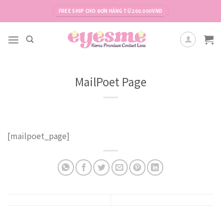
Skip
FREE SHIP CHO ĐƠN HÀNG TỪ 200.000VND
to
content
MailPoet Page
[mailpoet_page]